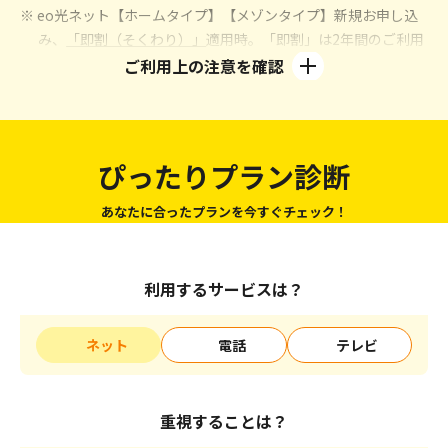
※ eo光ネット【ホームタイプ】【メゾンタイプ】新規お申し込
み、
「即割（そくわり）」
適用時。「即割」は2年間のご利用
が条件となります。
ご利用上の注意を確認
※ eo光ネットのご利用には、1契約回線ごとにブロードバンドユ
ニバーサルサービス料が別途必要となります。
※ eo光電話のご利用には、通話料、電話ユニバーサルサービス
料および電話リレーサービス料が別途必要となります。
ぴったりプラン診断
※1 CSベーシックの場合：「eo暮らしスタート割」「eoの10ギ
ガ割」「eoの10ギガトクトク割」「eo光電話パック割」
あなたに合ったプランを今すぐチェック！
「eo光テレビパック割」「CSパック割」の適用が条件で
す。詳しくは
こちら
をご確認ください。7～12カ月目は5,194
円/月、2年目からは10,144円/月となります。地デジ・BSコ
利用するサービスは？
ースの場合：「eo暮らしスタート割」「eoの10ギガ割」
「eoの10ギガトクトク割」「eo光電話パック割」「eo光テ
ネット
電話
テレビ
レビパック割」の適用が条件です。詳しくは
こちら
をご確認
ください。7～12カ月目は3,594円/月、2年目からは8,544円/
月となります。
重視することは？
※2 別途契約事務手数料3,300円が必要です。標準工事費
（29,700円）は24回の分割払いでのお支払いとなります