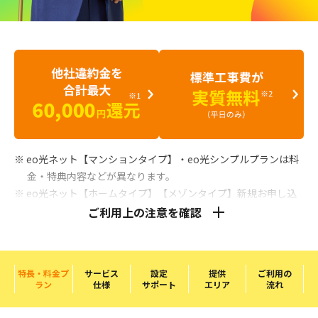
※ eo光ネット【マンションタイプ】・eo光シンプルプランは料
金・特典内容などが異なります。
※ eo光ネット【ホームタイプ】【メゾンタイプ】新規お申し込
み、「
即割（そくわり）
」適用時。「即割」は2年間のご利用
ご利用上の注意を確認
が条件となります。
※1 開通後、
別途申請
、および受取手続きが必要です。eo光ネッ
ト開通月を1カ月目として6カ月目の末日までにご申請くださ
特長・料金プ
サービス
設定
提供
ご利用の
い。補填金の受取手続きには、インターネット（Web）での
ラン
仕様
サポート
エリア
流れ
お手続きが必要です。他社解約金・撤去費用が発生しない場
合、特典対象外となります。他社サービスの解約に伴い発生