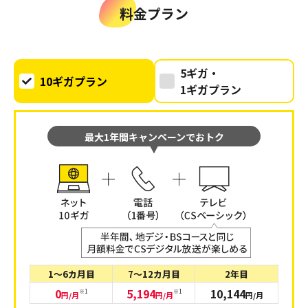
料金プラン
5ギガ・
10ギガプラン
1ギガプラン
最大1年間キャンペーンでおトク
1～6カ月目
7～12カ月目
2年目
0
5,194
10,144
※1
※1
円/月
円/月
円/月