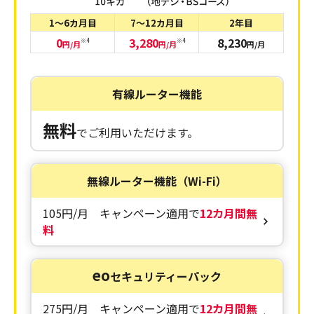
1～6カ月目
7～12カ月目
2年目
0
3,280
8,230
※4
※4
円/月
円/月
円/月
有線ルーター機能
無料
でご利用いただけます。
無線ルーター機能（Wi-Fi）
105円/月 キャンペーン適用で
12カ月間無
料
eo
セキュリティーパック
275円/月 キャンペーン適用で
12カ月間無