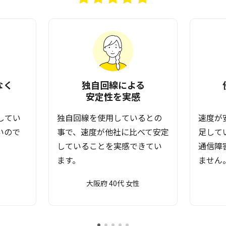
なく
独自回線による
安定性を実感
してい
独自回線を使用しているとの
速度が
いので
事で、速度が他社に比べて安定
足して
していることを実感できてい
通信障
ます。
ません
大阪府 40代 女性