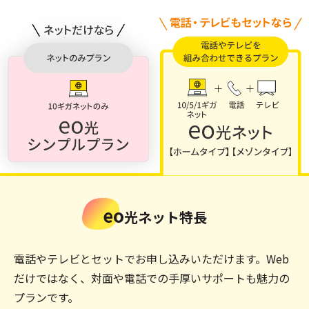
するタブレットなどの端末残債は最大10,000円が上限です。
※2 別途契約事務手数料3,300円が必要です。標準工事費
（29,700円）は24回の分割払いでのお支払いとなります
が、キャンペーンにより、標準工事費分割支払い代金と同額
を毎月割引いたします。（2カ月目1,249円、3～25カ月目
1,237円割引）標準工事費分割払いの途中で解約された場合
は、標準工事費の残債を一括でお支払いいただきます。お客
さま宅の設備状況により追加工事費が必要になる場合があり
ます。土日祝日（年末年始を含む）に工事をする場合、その
他工事費として3,300円が別途かかります。
eo
光ネット特長
電話やテレビとセットでお申し込みいただけます。
Web
だけではなく、対面や電話での手厚いサポートも魅力の
プランです。