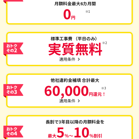
月額料金
最大6カ月間
0
※1
円
標準工事費
（平日のみ）
実質無料
※2
適用条件
他社違約金補填
合計最大
60,000
※3
円還元！
適用条件
長割で3年目以降の
月額料金を
5
10
最大
％～
％割引