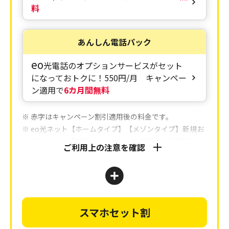
料
あんしん電話パック
eo
光電話のオプションサービスがセット
になっておトクに！
550円/月 キャンペー
ン適用で
6カ月間無料
※ 赤字はキャンペーン割引適用後の料金です。
※ eo光ネット【ホームタイプ】【メゾンタイプ】新規お
申し込み、「
即割（そくわり）
」適用時。「即割」は
ご利用上の注意を確認
2年間のご利用が条件となります。
※ eo光ネットのご利用には、1契約回線ごとにブロード
バンドユニバーサルサービス料が別途必要となりま
す。
※ eo光電話のご利用には、通話料、電話ユニバーサルサ
スマホセット割
ービス料および電話リレーサービス料が別途必要とな
ります。