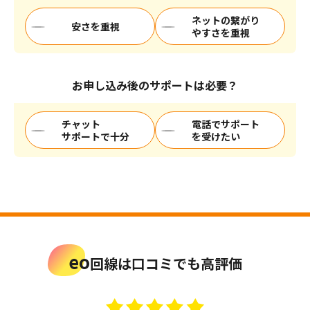
が、キャンペーンにより、標準工事費分割支払い代金と同額
ネットの繋がり
安さを重視
を毎月割引いたします。（2カ月目1,249円、3～25カ月目
やすさを重視
1,237円割引）標準工事費分割払いの途中で解約された場合
は、標準工事費の残債を一括でお支払いいただきます。お客
さま宅の設備状況により追加工事費が必要になる場合があり
お申し込み後のサポートは必要？
ます。土日祝日（年末年始を含む）に工事をする場合、その
他工事費として3,300円が別途かかります。
チャット
電話でサポート
※3 開通後、
別途申請
、および受取手続きが必要です。eo光ネッ
サポートで十分
を受けたい
ト開通月を1カ月目として6カ月目の末日までにご申請くださ
い。補填金の受取手続きには、インターネット（Web）での
お手続きが必要です。他社解約金・撤去費用が発生しない場
合、特典対象外となります。他社サービスの解約に伴い発生
するタブレットなどの端末残債は最大10,000円が上限です。
eo
回線は口コミでも高評価