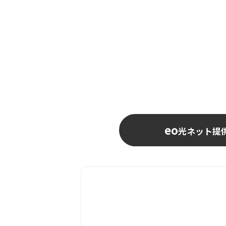
eo
光ネット提