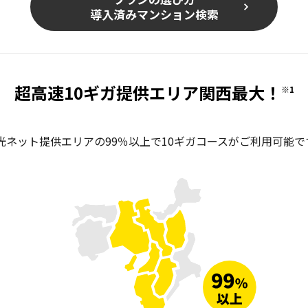
導入済みマンション検索
超高速10ギガ提供エリア
関西最大！
※1
o光ネット提供エリアの99％以上で10ギガコースがご利用可能で