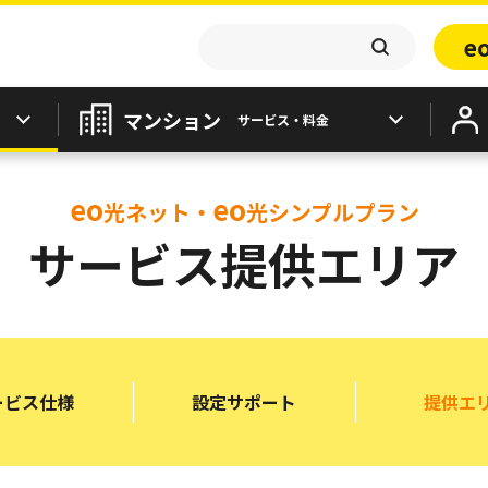
e
マンション
サービス・料金
eo
eo
光ネット・
光シンプルプラン
サービス提供エリア
ービス
仕様
設定
サポート
提供
エ