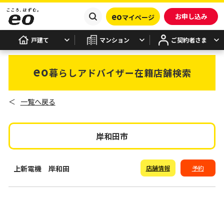
eo
お申し込み
マイページ
戸建て
マンション
ご契約者さま
eo
暮らしアドバイザー在籍店舗検索
＜
一覧へ戻る
岸和田市
上新電機 岸和田
店舗情報
予約