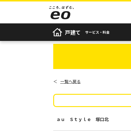
戸建て
サービス・料金
＜
一覧へ戻る
ａｕ Ｓｔｙｌｅ 塚口北