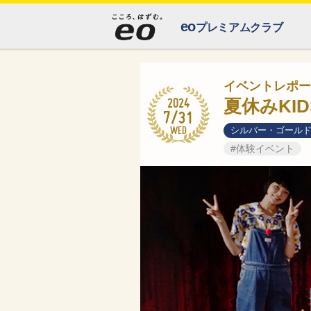
eo
プレミアムクラブ
イベントレポー
2024
夏休みKI
7/31
WED
シルバー・ゴール
#体験イベント