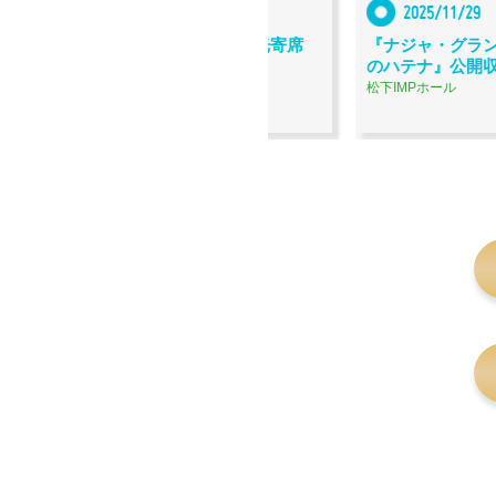
2026/1/10
2025/11/29
回 天満天神繁昌亭 eo光寄席
『ナジャ・グランディーバの
のハテナ』公開収録（2025
神繁昌亭
松下IMPホール