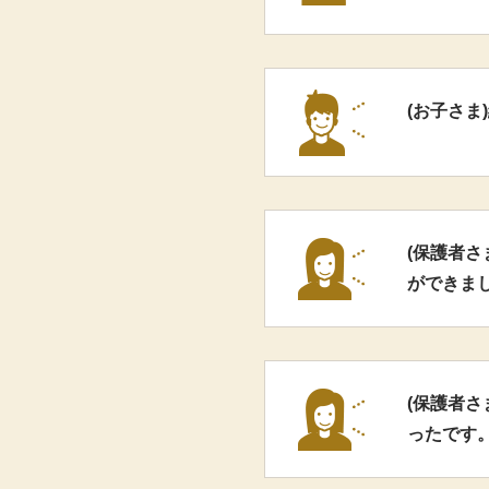
(お子さま
(保護者
ができま
(保護者
ったです