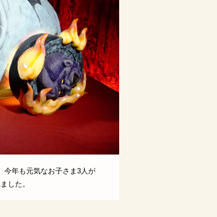
た。今年も元気なお子さま3人が
7/31に3人のお子さま
れました。
や放送機器にご参加の皆さ