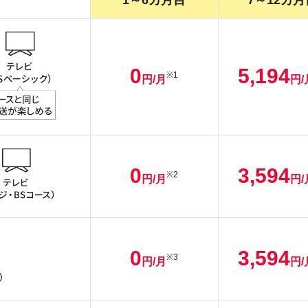
1～6カ月目
7～12カ月
0
5,194
※1
円/月
円/
0
3,594
※2
円/月
円/
0
3,594
※3
円/月
円/