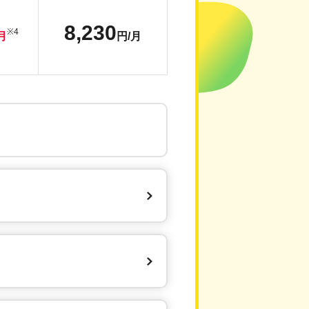
8,230
※4
月
円/月