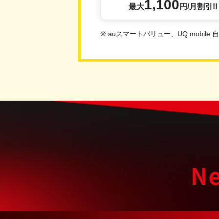
1,100
最大
円/月
割引!!
※ auスマートバリュー、UQ mobi