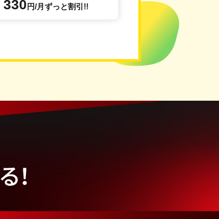
330
円/月ずっと
割引!!