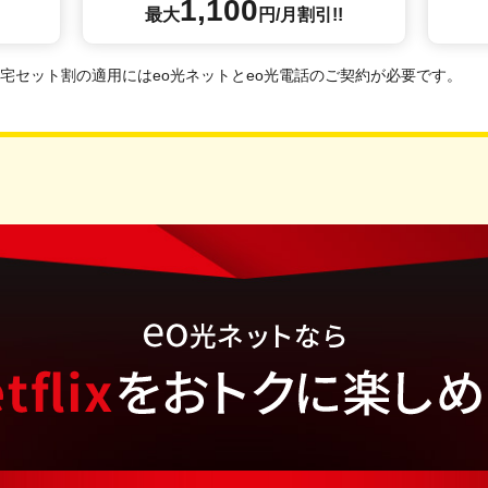
1,100
最大
円/月
割引!!
le 自宅セット割の適用にはeo光ネットとeo光電話のご契約が必要です。