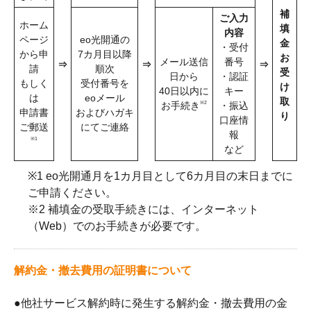
補
ご入力
ホーム
填
内容
ページ
eo光開通の
金
・受付
から申
7カ月目以降
お
メール送信
番号
⇒
⇒
⇒
請
順次
受
日から
・認証
もしく
受付番号を
け
40日以内に
キー
は
eoメール
取
※2
お手続き
・振込
申請書
およびハガキ
り
口座情
ご郵送
にてご連絡
報
※1
など
※1 eo光開通月を1カ月目として6カ月目の末日までに
ご申請ください。
※2 補填金の受取手続きには、インターネット
（Web）でのお手続きが必要です。
解約金・撤去費用の証明書について
●
他社サービス解約時に発生する解約金・撤去費用の金