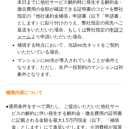
末日までに他社サービス解約時に発生する解約金・
撤去費用の金額が確認できる証明書のコピーを弊社
指定の『他社違約金補填』申請書（以下「申請書」
とします）に貼り付けのうえ、弊社指定の宛先へご
返送をいただいた場合、もしくは弊社指定の
申請フ
ォーム
より申請いただいた場合。
補填する時点において、当該eo光ネットをご契約
いただいている場合。
マンションにeo光が導入されていることが条件と
なります。ただし、全戸一括契約のマンションは対
象外となります。
補填内容について
●
適用条件をすべて満たし、ご提出いただいた他社サー
ビスの解約に伴い発生する解約金・撤去費用の証明書
に記載される金額を最大1.5万円現金（以下、「補填
金」とします）にて進呈いたします。※消費税が加算