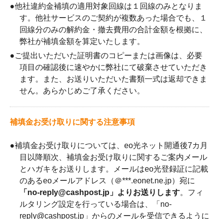
●
他社違約金補填の適用対象回線は１回線のみとなりま
す。他社サービスのご契約が複数あった場合でも、１
回線分のみの解約金・撤去費用の合計金額を根拠に、
弊社が補填金額を算定いたします。
●
ご提出いただいた証明書のコピーまたは画像は、必要
項目の確認後に速やかに弊社にて破棄させていただき
ます。また、お送りいただいた書類一式は返却できま
せん。あらかじめご了承ください。
補填金お受け取りに関する注意事項
●
補填金お受け取りについては、eo光ネット開通後7カ月
目以降順次、補填金お受け取りに関するご案内メール
とハガキをお送りします。メールはeo光登録証に記載
のあるeoメールアドレス（＠***.eonet.ne.jp）宛に
「no-reply@cashpost.jp」よりお送りします
。フィ
ルタリング設定を行っている場合は、「no-
reply@cashpost.jp」からのメールを受信できるように