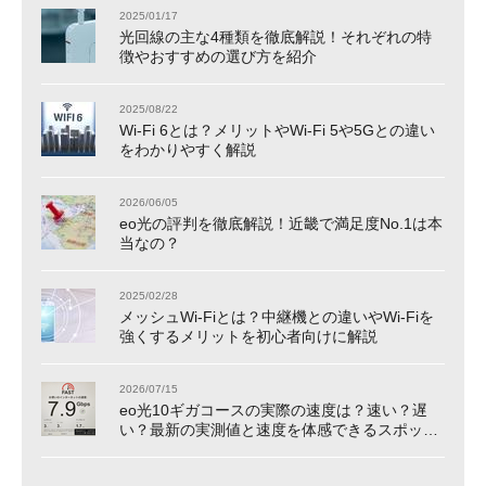
2025/01/17
光回線の主な4種類を徹底解説！それぞれの特
徴やおすすめの選び方を紹介
2025/08/22
Wi-Fi 6とは？メリットやWi-Fi 5や5Gとの違い
をわかりやすく解説
2026/06/05
eo光の評判を徹底解説！近畿で満足度No.1は本
当なの？
2025/02/28
メッシュWi-Fiとは？中継機との違いやWi-Fiを
強くするメリットを初心者向けに解説
2026/07/15
eo光10ギガコースの実際の速度は？速い？遅
い？最新の実測値と速度を体感できるスポット
をご紹介！