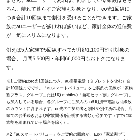
ません。auユーザーであれば、同居している家族はもち
ろん、離れて暮らすご家族も対象となり、eo光1回線に
つき合計10回線まで割引を受けることができます。ご家
族にauユーザーが多ければ多いほど、家計全体の通信費
が一気にスリムになります。
例えば5人家族で5回線すべてが月額1,100円割引対象の
場合、 月間5,500円・年間66,000円もおトクになりま
す。
※1 ご契約はeo光1回線につき、au携帯電話（タブレットを含む）合
計10回線までです。「auスマートバリュー」をご契約の回線が「家族
割プラス」グループまたはUQ mobileの「自宅セット割」グループに
も加入している場合、各グループにご加入のau/UQ携帯電話も回線数
のカウントに含まれます。eo光のご契約者と別姓や別住所の場合、店
頭でのお手続きおよび家族関係を証明する書類が必要です（すでに家
族割を組まれている場合を除く）。
※2「auスマートバリュー」をご契約の回線が、auの「家族割プラ