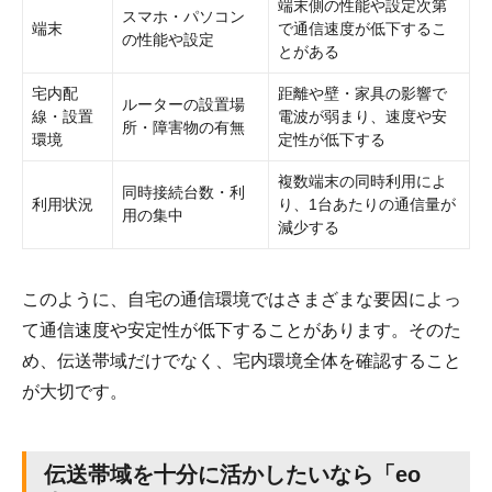
端末側の性能や設定次第
スマホ・パソコン
端末
で通信速度が低下するこ
の性能や設定
とがある
宅内配
距離や壁・家具の影響で
ルーターの設置場
線・設置
電波が弱まり、速度や安
所・障害物の有無
環境
定性が低下する
複数端末の同時利用によ
同時接続台数・利
利用状況
り、1台あたりの通信量が
用の集中
減少する
このように、自宅の通信環境ではさまざまな要因によっ
て通信速度や安定性が低下することがあります。そのた
め、伝送帯域だけでなく、宅内環境全体を確認すること
が大切です。
伝送帯域を十分に活かしたいなら「eo