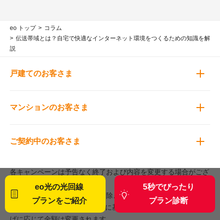
eo トップ
コラム
伝送帯域とは？自宅で快適なインターネット環境をつくるための知識を解
説
戸建てのお客さま
マンションのお客さま
ご契約中のお客さま
各キャンペーンは予告なく終了および内容を変更する場合がござ
います。
eo光の光回線
5秒でぴったり
記載の価格は税抜記載のものを除き税込です。税込価格は2021
プランをご紹介
プラン診断
年3月29日現在の税率（10％）に基づく金額です。税率の引き上
げに応じて金額は変更されます。