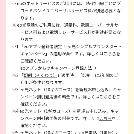
※ eoのネットサービスのご利用には、1契約回線ごとにブ
ロードバンドユニバーサルサービス料が別途必要とな
ります。
※ eo光電話のご利用には、通話料、電話ユニバーサルサ
ービス料および電話リレーサービス料が別途必要とな
ります。
※1 「eoアプリ登録者限定！eo光シンプルプランスタート
キャンペーン」の適用が条件です。詳しくは
こちら
を
ご確認ください。
eoアプリからのキャンペーン登録方法
※2 「
即割（そくわり）
」適用時。「即割」は2年間のご
利用が条件となります。
※3 eo光ネット（10ギガコース）を新規お申し込み、キャ
ンペーン割引適用後の料金です。詳しくは
こちら
をご
確認ください。
※4 eo光ネット（1ギガコース）を新規お申し込み、キャ
ンペーン割引適用後の料金です。詳しくは
こちら
をご
確認ください。
※5 eo光ネット（10ギガコース）、eo光電話（1番号）、