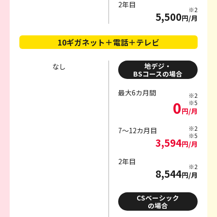
2年目
※2
5,500
円/月
10ギガネット＋電話＋テレビ
地デジ・
なし
BSコースの場合
最大6カ月間
※2
0
※5
円/月
※2
7～12カ月目
※5
3,594
円/月
2年目
※2
8,544
円/月
CSベーシック
の場合