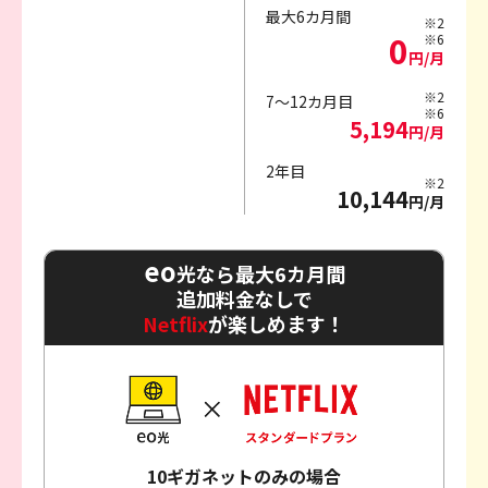
最大6カ月間
※2
0
※6
円/月
※2
7～12カ月目
※6
5,194
円/月
2年目
※2
10,144
円/月
eo
光なら最大6カ月間
追加料金なしで
Netflix
が楽しめます！
10ギガネットのみの場合