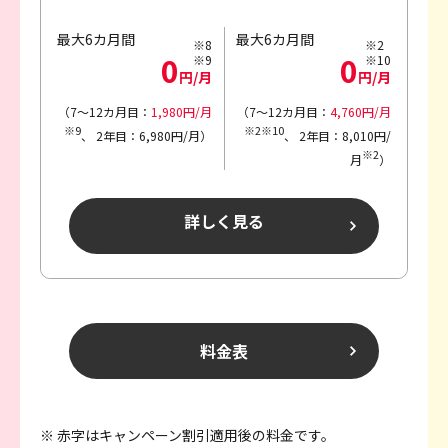
最大6カ月間
最大6カ月間
※8
※2
0
0
※9
※10
円/月
円/月
（7～12カ月目：
1,980円/月
（7～12カ月目：
4,760円/月
※9
※2※10
、
2年目：6,980円/月）
、
2年目：8,010円/
※2
月
）
詳しく見る
料金表
※ 赤字はキャンペーン割引適用後の料金です。