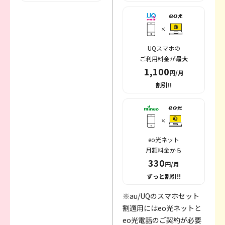
UQスマホの
ご利用料金が
最大
1,100
円/月
割引!!
eo光ネット
月額料金から
330
円/月
ずっと割引!!
※au/UQのスマホセット
割適用にはeo光ネットと
eo光電話のご契約が必要