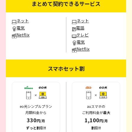
まとめて契約できるサービス
ネット
ネット
電気
電話
Netflix
テレビ
電気
Netflix
スマホセット割
eo光シンプルプラン
auスマホの
月額料金から
ご利用料金が
最大
330
1,100
円/月
円/月
ずっと割引!!
割引!!