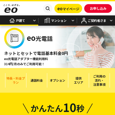
eo
お申し込み
マイページ
戸建て
マンション
ご契約者さま
eo
光電話
ネットとセットで電話基本料金0円
eo光電話アダプター機能利用料
314円/月のみでご利用可能！
ご利用の
特長・料金プ
提供
通話料金
オプション
流れ・
ラン
エリア
注意事項