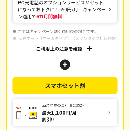
eo
光電話のオプションサービスがセット
になっておトクに！
550円/月 キャンペー
ン適用で
6カ月間無料
※ 赤字はキャンペーン割引適用後の料金です。
※ eo光ネット【ホームタイプ】【メゾンタイプ】新規お
申し込み、「
即割（そくわり）
」適用時。「即割」は
ご利用上の注意を確認
2年間のご利用が条件となります。
※ eo光ネットのご利用には、1契約回線ごとにブロード
バンドユニバーサルサービス料が別途必要となりま
す。
※ eo光電話のご利用には、通話料、電話ユニバーサルサ
スマホセット割
ービス料および電話リレーサービス料が別途必要とな
ります。
※1 「eo暮らしスタート割」「eoの10ギガ割」「eoの10
auスマホの
ご利用金額が
ギガトクトク割」「eo光電話パック割」「eo光テレ
1,100
最大
円/月
ビパック割」「CSパック割」の適用が条件です。詳
割引!!
しくは
こちら
をご確認ください。
※2 「eo暮らしスタート割」「eoの10ギガ割」「eoの10