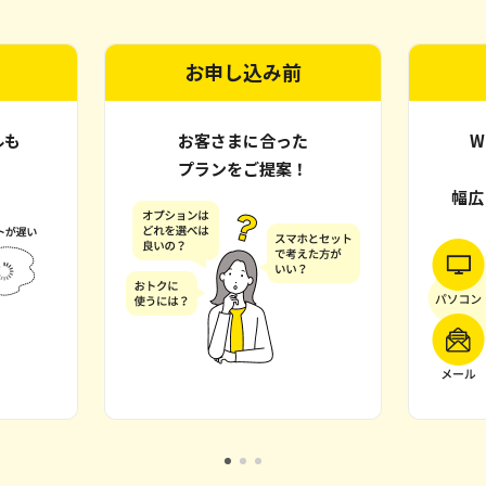
「eo光テレビパック割」「CSパック割」の適用が条件で
す。詳しくは
こちら
をご確認ください。7～12カ月目は5,194
円/月、2年目からは10,144円/月となります。地デジ・BSコ
お申し込み前
ースの場合：「eo暮らしスタート割」「eoの10ギガ割」
「eoの10ギガトクトク割」「eo光電話パック割」「eo光テ
レビパック割」の適用が条件です。詳しくは
こちら
をご確認
ルも
お客さまに合った
W
ください。7～12カ月目は3,594円/月、2年目からは8,544円/
！
プランをご提案！
月となります。
幅広
※2 別途契約事務手数料3,300円が必要です。標準工事費
（29,700円）は24回の分割払いでのお支払いとなります
が、キャンペーンにより、標準工事費分割支払い代金と同額
を毎月割引いたします。（2カ月目1,249円、3～25カ月目
1,237円割引）標準工事費分割払いの途中で解約された場合
は、標準工事費の残債を一括でお支払いいただきます。お客
さま宅の設備状況により追加工事費が必要になる場合があり
ます。土日祝日（年末年始を含む）に工事をする場合、その
他工事費として3,300円が別途かかります。
※3 開通後、
別途申請
、および受取手続きが必要です。eo光ネッ
ト開通月を1カ月目として6カ月目の末日までにご申請くださ