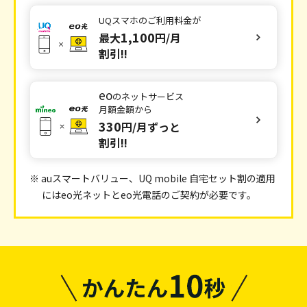
ギガトクトク割」「eo光電話パック割」「eo光テレ
UQスマホの
ご利用料金が
ビパック割」の適用が条件です。詳しくは
こちら
をご
1,100
最大
円/月
確認ください。
割引!!
※3 「eo暮らしスタート割」「eoの10ギガ割」「eoの10
ギガトクトク割」「eo光電話パック割」の適用が条
eo
件です。詳しくは
こちら
をご確認ください。
のネットサービス
月額金額から
※4 「eo暮らしスタート割」「eoの10ギガ割」「eoの10
330
円/月ずっと
ギガトクトク割」「eo光テレビパック割」の適用が
割引!!
条件です。詳しくは
こちら
をご確認ください。
※5 「eo暮らしスタート割」「eo光電話パック割」「eo
光テレビパック割」「CSパック割」の適用が条件で
※ auスマートバリュー、UQ mobile 自宅セット割の適用
す。詳しくは
こちら
をご確認ください。
にはeo光ネットとeo光電話のご契約が必要です。
※6 「eo暮らしスタート割」「eo光電話パック割」「eo
光テレビパック割」の適用が条件です。詳しくは
こち
ら
をご確認ください。