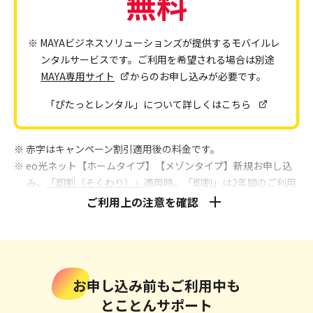
無料
※ MAYAビジネスソリューションズが提供するモバイルレ
ンタルサービスです。ご利用を希望される場合は別途
MAYA専用サイト
からのお申し込みが必要です。
「ぴたっとレンタル」について詳しくはこちら
※ 赤字はキャンペーン割引適用後の料金です。
※ eo光ネット【ホームタイプ】【メゾンタイプ】新規お申し込
み、
「即割（そくわり）」
適用時。「即割」は2年間のご利用
が条件となります。
ご利用上の注意を確認
※ eo光ネットのご利用には、1契約回線ごとにブロードバンドユ
ニバーサルサービス料が別途必要となります。
※ eo光電話のご利用には、通話料、電話ユニバーサルサービス
料および電話リレーサービス料が別途必要となります。
お申し込み前もご利用中も
※1 CSベーシックの場合：「eo暮らしスタート割」「eoの10ギ
ガ割」「eoの10ギガトクトク割」「eo光電話パック割」
とことんサポート