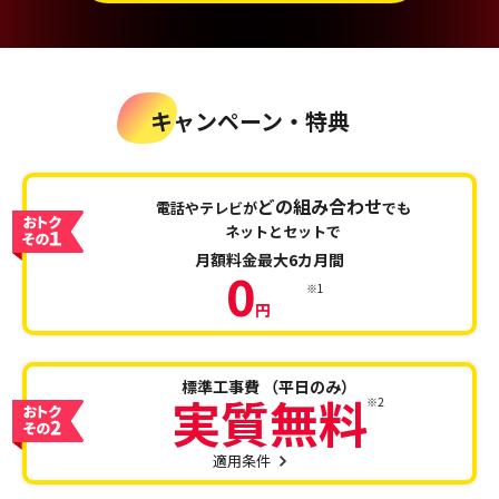
キャンペーン・特典
どの組み合わせ
電話やテレビが
でも
ネットとセットで
月額料金
最大6カ月間
0
※1
円
標準工事費
（平日のみ）
実質無料
※2
適用条件