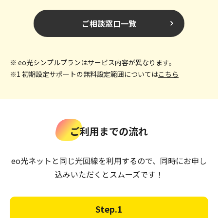
い。補填金の受取手続きには、インターネット（Web）での
お手続きが必要です。他社解約金・撤去費用が発生しない場
ご相談窓口一覧
合、特典対象外となります。他社サービスの解約に伴い発生
するタブレットなどの端末残債は最大10,000円が上限です。
※ eo光シンプルプランはサービス内容が異なります。
※1 初期設定サポートの無料設定範囲については
こちら
ご利用までの流れ
eo光ネットと同じ光回線を利用するので、同時にお申し
込みいただくとスムーズです！
Step.1