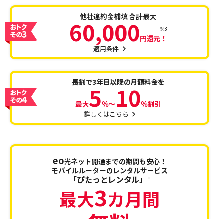
他社違約金補填
合計最大
60,000
※3
円還元！
適用条件
長割で3年目以降の
月額料金を
5
10
最大
％～
％割引
詳しくはこちら
eo
光ネット開通までの期間も安心！
モバイルルーターのレンタルサービス
「ぴたっとレンタル」
※
3
最大
カ月間