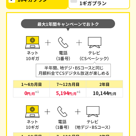
1ギガプラン
最大1年間キャンペーンでおトク
1～6カ月目
7～12カ月目
2年目
0
5,194
10,144
※1
※1
円/月
円/月
円/月