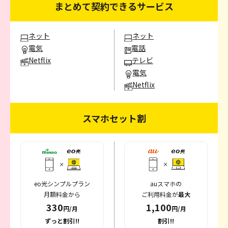
まとめて契約できるサービス
ネット
ネット
電気
電話
Netflix
テレビ
電気
Netflix
スマホセット割
eo光シンプルプラン
auスマホの
月額料金から
ご利用料金が
最大
330
1,100
円/月
円/月
ずっと割引!!
割引!!