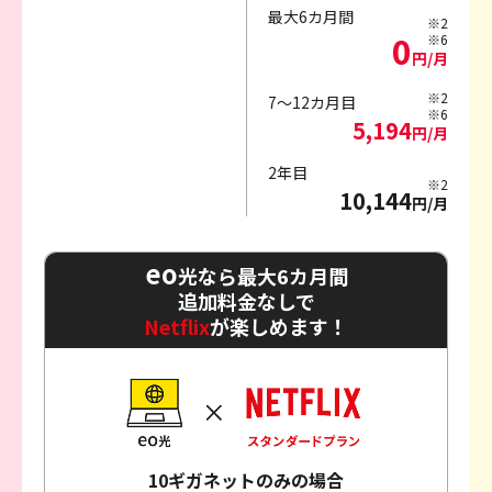
最大6カ月間
※2
0
※6
円/月
※2
7～12カ月目
※6
5,194
円/月
2年目
※2
10,144
円/月
eo
光なら最大6カ月間
追加料金なしで
Netflix
が楽しめます！
10ギガネットのみの場合