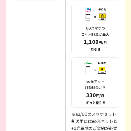
UQスマホの
ご利用料金が
最大
1,100
円/月
割引!!
eo光ネット
月額料金から
330
円/月
ずっと割引!!
※au/UQのスマホセット
割適用にはeo光ネットと
eo光電話のご契約が必要