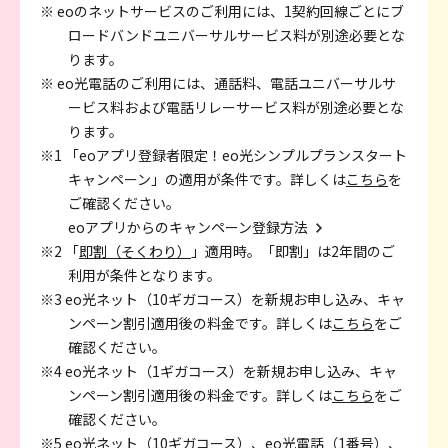
※ eoのネットサービスのご利用には、1契約回線ごとにブ
ロードバンドユニバーサルサービス料が別途必要とな
ります。
※ eo光電話のご利用には、通話料、電話ユニバーサルサ
ービス料および電話リレーサービス料が別途必要とな
ります。
※1 「eoアプリ登録者限定！eo光シンプルプランスタート
キャンペーン」の適用が条件です。詳しくは
こちら
を
ご確認ください。
eoアプリからのキャンペーン登録方法
※2 「
即割（そくわり）
」適用時。「即割」は2年間のご
利用が条件となります。
※3 eo光ネット（10ギガコース）を新規お申し込み、キャ
ンペーン割引適用後の料金です。詳しくは
こちら
をご
確認ください。
※4 eo光ネット（1ギガコース）を新規お申し込み、キャ
ンペーン割引適用後の料金です。詳しくは
こちら
をご
確認ください。
※5 eo光ネット（10ギガコース）、eo光電話（1番号）、