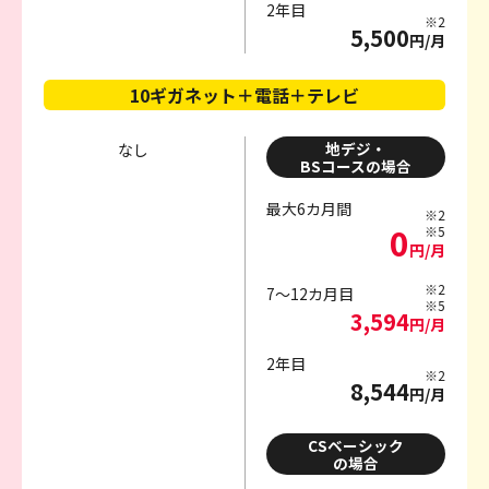
2年目
※2
5,500
円/月
10ギガネット＋電話＋テレビ
地デジ・
なし
BSコースの場合
最大6カ月間
※2
0
※5
円/月
※2
7～12カ月目
※5
3,594
円/月
2年目
※2
8,544
円/月
CSベーシック
の場合