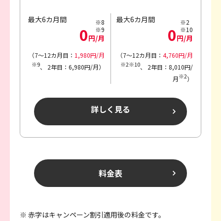
最大6カ月間
最大6カ月間
※8
※2
0
0
※9
※10
円/月
円/月
（7～12カ月目：
1,980円/月
（7～12カ月目：
4,760円/月
※9
※2※10
、
2年目：6,980円/月）
、
2年目：8,010円/
※2
月
）
詳しく見る
料金表
※ 赤字はキャンペーン割引適用後の料金です。