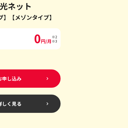
光ネット
プ】
【メゾンタイプ】
0
※2
円/月
※3
お申し込み
詳しく見る