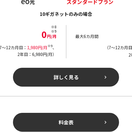
10ギガネットのみの場合
※8
0
※9
円/月
最大6カ月間
※9
7～12カ月目：
1,980円/月
、
（7～12カ月
2年目：6,980円/月）
2
詳しく見る
料金表