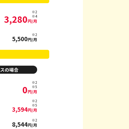
※2
3,280
※4
円/月
※2
5,500
円/月
ースの場合
※2
0
※5
円/月
※2
※5
3,594
円/月
※2
8,544
円/月