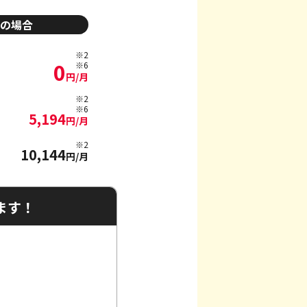
の場合
※2
0
※6
円/月
※2
※6
5,194
円/月
※2
10,144
円/月
ます！