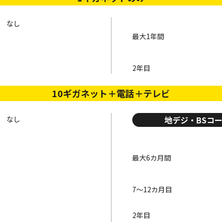
なし
最大1年間
2年目
10ギガネット＋電話＋テレビ
なし
地デジ・
BSコ
最大6カ月間
7～12カ月目
2年目