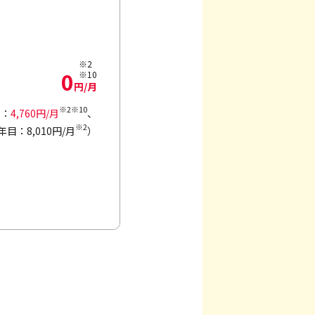
※2
0
※10
円/月
※2※10
目：
4,760円/月
、
※2
年目：8,010円/月
）