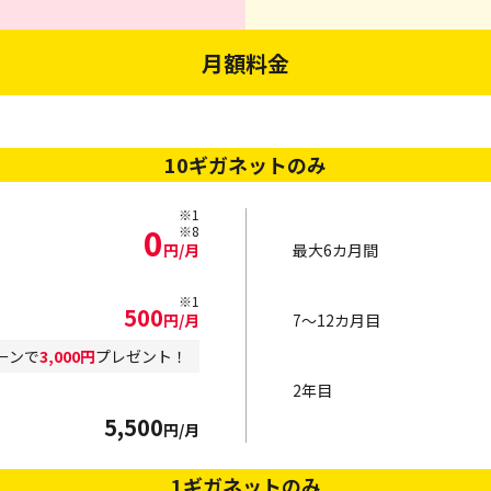
月額料金
10ギガネットのみ
※1
0
※8
円/月
最大6カ月間
※1
500
円/月
7～12カ月目
ーンで
3,000円
プレゼント！
2年目
5,500
円/月
1ギガネットのみ