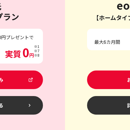
eo
光
プラン
【ホームタイ
00円プレゼントで
最大6カ月間
0
※1
実質
※7
円
※8
み
る