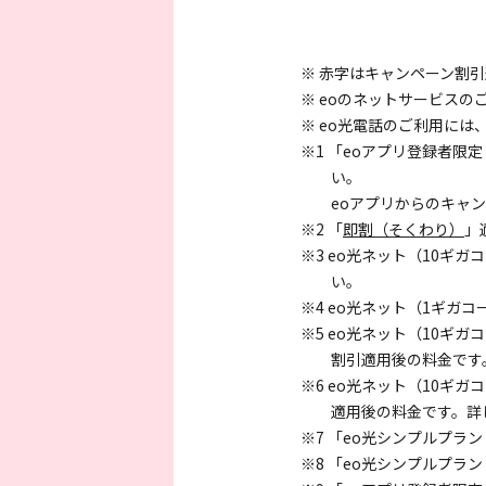
※ 赤字はキャンペーン割
※ eoのネットサービス
※ eo光電話のご利用に
※1 「eoアプリ登録者
い。
eoアプリからのキャ
※2 「
即割（そくわり）
」
※3 eo光ネット（10ギ
い。
※4 eo光ネット（1ギ
※5 eo光ネット（10ギ
割引適用後の料金です
※6 eo光ネット（10ギ
適用後の料金です。詳
※7 「eo光シンプルプラ
※8 「eo光シンプルプラ