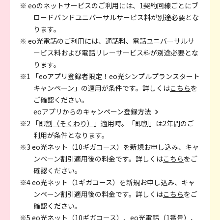
※ eoのネットサービスのご利用には、1契約回線ごとにブ
ロードバンドユニバーサルサービス料が別途必要とな
ります。
※ eo光電話のご利用には、通話料、電話ユニバーサルサ
ービス料および電話リレーサービス料が別途必要とな
ります。
※1 「eoアプリ登録者限定！eo光シンプルプランスタート
キャンペーン」の適用が条件です。詳しくは
こちら
を
ご確認ください。
eoアプリからのキャンペーン登録方法
※2 「
即割（そくわり）
」適用時。「即割」は2年間のご
利用が条件となります。
※3 eo光ネット（10ギガコース）を新規お申し込み、キャ
ンペーン割引適用後の料金です。詳しくは
こちら
をご
確認ください。
※4 eo光ネット（1ギガコース）を新規お申し込み、キャ
ンペーン割引適用後の料金です。詳しくは
こちら
をご
確認ください。
※5 eo光ネット（10ギガコース）、eo光電話（1番号）、