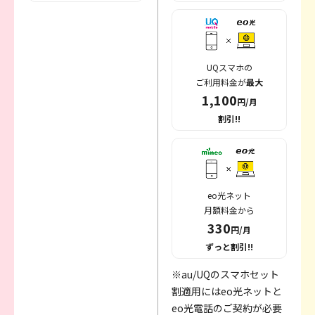
UQスマホの
ご利用料金が
最大
1,100
円/月
割引!!
eo光ネット
月額料金から
330
円/月
ずっと割引!!
※au/UQのスマホセット
割適用にはeo光ネットと
eo光電話のご契約が必要