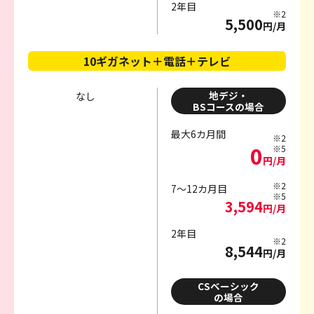
2年目
※2
5,500
円/月
10ギガネット＋電話＋テレビ
地デジ・
なし
BSコースの場合
最大6カ月間
※2
0
※5
円/月
※2
7～12カ月目
※5
3,594
円/月
2年目
※2
8,544
円/月
CSベーシック
の場合