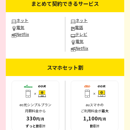
まとめて契約できるサービス
ネット
ネット
電気
電話
Netflix
テレビ
電気
Netflix
スマホセット割
eo光シンプルプラン
auスマホの
月額料金から
ご利用料金が
最大
330
1,100
円/月
円/月
ずっと割引!!
割引!!