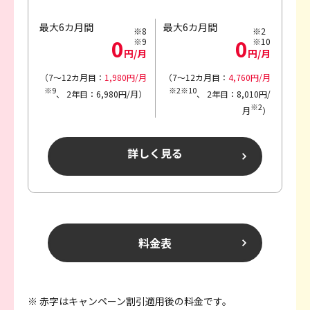
最大6カ月間
最大6カ月間
※8
※2
0
0
※9
※10
円/月
円/月
（7～12カ月目：
1,980円/月
（7～12カ月目：
4,760円/月
※9
※2※10
、
2年目：6,980円/月）
、
2年目：8,010円/
※2
月
）
詳しく見る
料金表
※ 赤字はキャンペーン割引適用後の料金です。