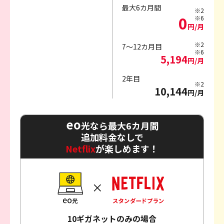
最大6カ月間
※2
0
※6
円/月
※2
7～12カ月目
※6
5,194
円/月
2年目
※2
10,144
円/月
eo
光なら最大6カ月間
追加料金なしで
Netflix
が楽しめます！
10ギガネットのみの場合