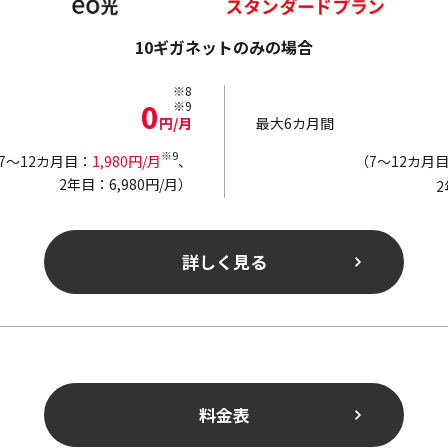
10ギガネットのみの場合
※8
0
※9
円/月
最大6カ月間
※9
7～12カ月目：
1,980円/月
、
（7～12カ月
2年目：6,980円/月）
2
詳しく見る
料金表