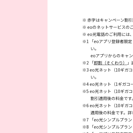
※ 赤字はキャンペーン割
※ eoのネットサービス
※ eo光電話のご利用に
※1 「eoアプリ登録者
い。
eoアプリからのキャ
※2 「
即割（そくわり）
」
※3 eo光ネット（10ギ
い。
※4 eo光ネット（1ギ
※5 eo光ネット（10ギ
割引適用後の料金です
※6 eo光ネット（10ギ
適用後の料金です。詳
※7 「eo光シンプルプラ
※8 「eo光シンプルプラ