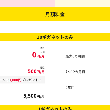
月額料金
10ギガネットのみ
※1
0
※8
円/月
最大6カ月間
※1
500
円/月
7～12カ月目
ーンで
3,000円
プレゼント！
2年目
5,500
円/月
1ギガネットのみ