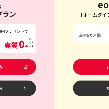
eo
光
プラン
【ホームタイ
00円プレゼントで
最大6カ月間
0
※1
実質
※7
円
※8
み
る