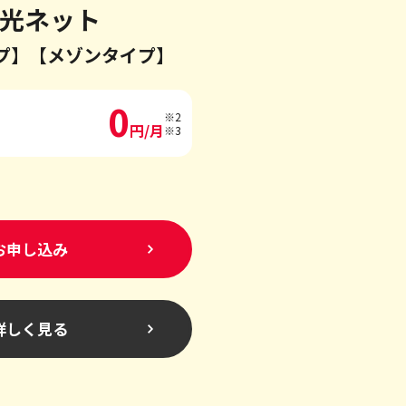
光ネット
プ】
【メゾンタイプ】
0
※2
円/月
※3
お申し込み
詳しく見る