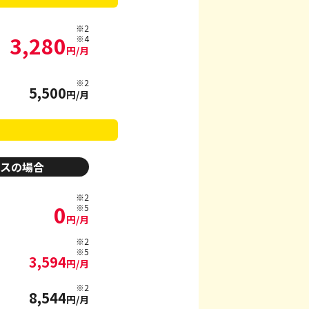
※2
3,280
※4
円/月
※2
5,500
円/月
ースの場合
※2
0
※5
円/月
※2
※5
3,594
円/月
※2
8,544
円/月