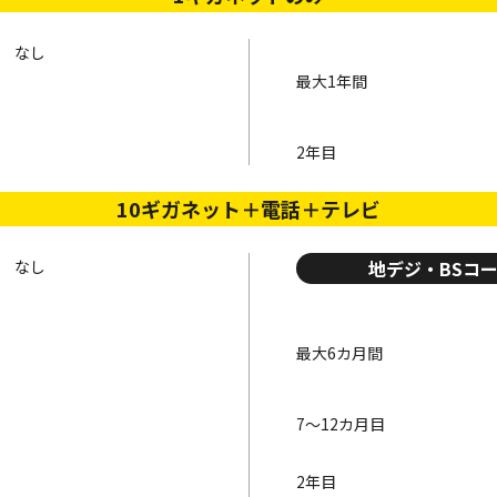
なし
最大1年間
2年目
10ギガネット＋電話＋テレビ
なし
地デジ・
BSコ
最大6カ月間
7～12カ月目
2年目