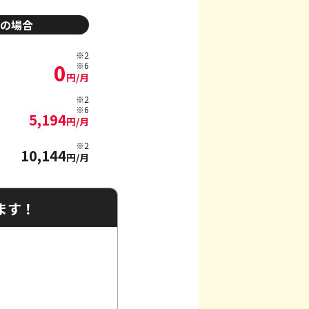
の場合
※2
0
※6
円/月
※2
※6
5,194
円/月
※2
10,144
円/月
ます！