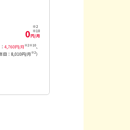
※2
0
※10
円/月
※2※10
目：
4,760円/月
、
※2
年目：8,010円/月
）