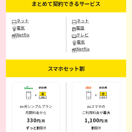
まとめて契約できるサービス
ネット
ネット
電気
電話
Netflix
テレビ
電気
Netflix
スマホセット割
eo光シンプルプラン
auスマホの
月額料金から
ご利用料金が
最大
330
1,100
円/月
円/月
ずっと割引!!
割引!!