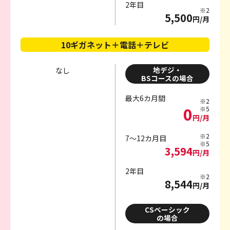
2年目
※2
5,500
円/月
10ギガネット＋電話＋テレビ
地デジ・
なし
BSコースの場合
最大6カ月間
※2
0
※5
円/月
※2
7～12カ月目
※5
3,594
円/月
2年目
※2
8,544
円/月
CSベーシック
の場合