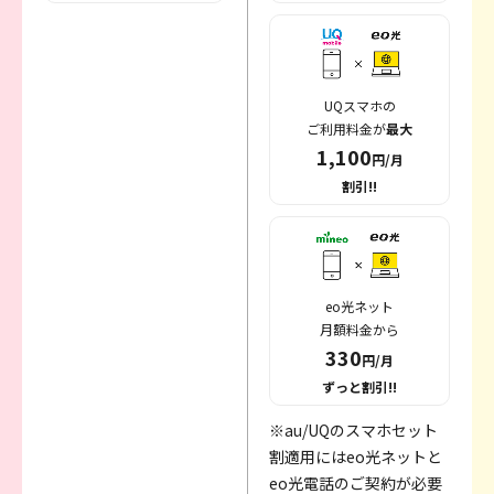
UQスマホの
ご利用料金が
最大
1,100
円/月
割引!!
eo光ネット
月額料金から
330
円/月
ずっと割引!!
※au/UQのスマホセット
割適用にはeo光ネットと
eo光電話のご契約が必要