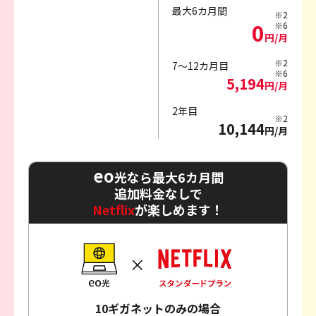
最大6カ月間
※2
0
※6
円/月
※2
7～12カ月目
※6
5,194
円/月
2年目
※2
10,144
円/月
eo
光なら最大6カ月間
追加料金なしで
Netflix
が楽しめます！
10ギガネットのみの場合