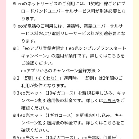
※ eoのネットサービスのご利用には、1契約回線ごとにブ
ロードバンドユニバーサルサービス料が別途必要とな
ります。
※ eo光電話のご利用には、通話料、電話ユニバーサルサ
ービス料および電話リレーサービス料が別途必要とな
ります。
※1 「eoアプリ登録者限定！eo光シンプルプランスタート
キャンペーン」の適用が条件です。詳しくは
こちら
を
ご確認ください。
eoアプリからのキャンペーン登録方法
※2 「
即割（そくわり）
」適用時。「即割」は2年間のご
利用が条件となります。
※3 eo光ネット（10ギガコース）を新規お申し込み、キャ
ンペーン割引適用後の料金です。詳しくは
こちら
をご
確認ください。
※4 eo光ネット（1ギガコース）を新規お申し込み、キャ
ンペーン割引適用後の料金です。詳しくは
こちら
をご
確認ください。
※5 eo光ネット（10ギガコース）、eo光電話（1番号）、