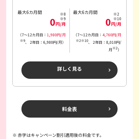
最大6カ月間
最大6カ月間
※8
※2
0
0
※9
※10
円/月
円/月
（7～12カ月目：
1,980円/月
（7～12カ月目：
4,760円/月
※9
※2※10
、
2年目：6,980円/月）
、
2年目：8,010円/
※2
月
）
詳しく見る
料金表
※ 赤字はキャンペーン割引適用後の料金です。