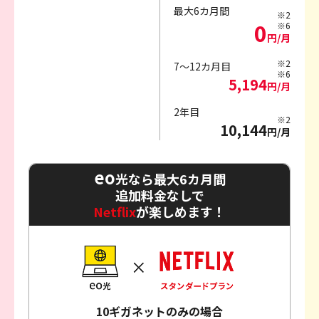
最大6カ月間
※2
0
※6
円/月
※2
7～12カ月目
※6
5,194
円/月
2年目
※2
10,144
円/月
eo
光なら最大6カ月間
追加料金なしで
Netflix
が楽しめます！
10ギガネットのみの場合