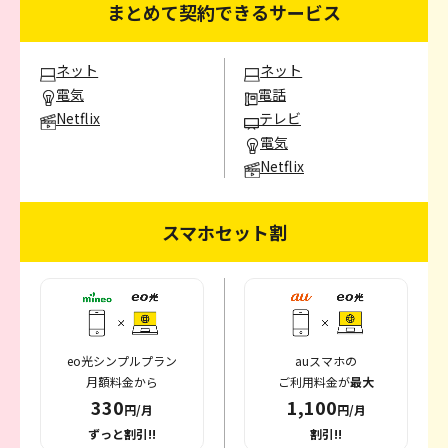
まとめて契約できるサービス
ネット
ネット
電気
電話
Netflix
テレビ
電気
Netflix
スマホセット割
eo光シンプルプラン
auスマホの
月額料金から
ご利用料金が
最大
330
1,100
円/月
円/月
ずっと割引!!
割引!!