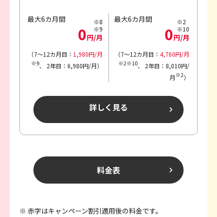
最大6カ月間
最大6カ月間
※8
※2
0
0
※9
※10
円/月
円/月
（7～12カ月目：
1,980円/月
（7～12カ月目：
4,760円/月
※9
※2※10
、
2年目：6,980円/月）
、
2年目：8,010円/
※2
月
）
詳しく見る
料金表
※ 赤字はキャンペーン割引適用後の料金です。