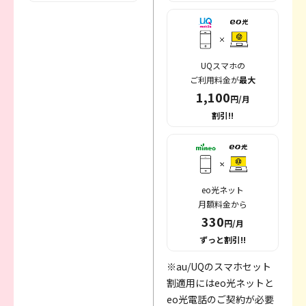
UQスマホの
ご利用料金が
最大
1,100
円/月
割引!!
eo光ネット
月額料金から
330
円/月
ずっと割引!!
※au/UQのスマホセット
割適用にはeo光ネットと
eo光電話のご契約が必要