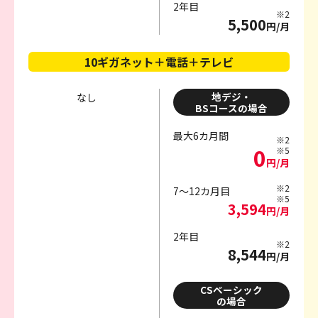
2年目
※2
5,500
円/月
10ギガネット＋電話＋テレビ
地デジ・
なし
BSコースの場合
最大6カ月間
※2
0
※5
円/月
※2
7～12カ月目
※5
3,594
円/月
2年目
※2
8,544
円/月
CSベーシック
の場合