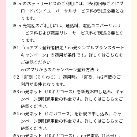
※ eoのネットサービスのご利用には、1契約回線ごとにブ
ロードバンドユニバーサルサービス料が別途必要とな
ります。
※ eo光電話のご利用には、通話料、電話ユニバーサルサ
ービス料および電話リレーサービス料が別途必要とな
ります。
※1 「eoアプリ登録者限定！eo光シンプルプランスタート
キャンペーン」の適用が条件です。詳しくは
こちら
を
ご確認ください。
eoアプリからのキャンペーン登録方法
※2 「
即割（そくわり）
」適用時。「即割」は2年間のご
利用が条件となります。
※3 eo光ネット（10ギガコース）を新規お申し込み、キャ
ンペーン割引適用後の料金です。詳しくは
こちら
をご
確認ください。
※4 eo光ネット（1ギガコース）を新規お申し込み、キャ
ンペーン割引適用後の料金です。詳しくは
こちら
をご
確認ください。
※5 eo光ネット（10ギガコース）、eo光電話（1番号）、