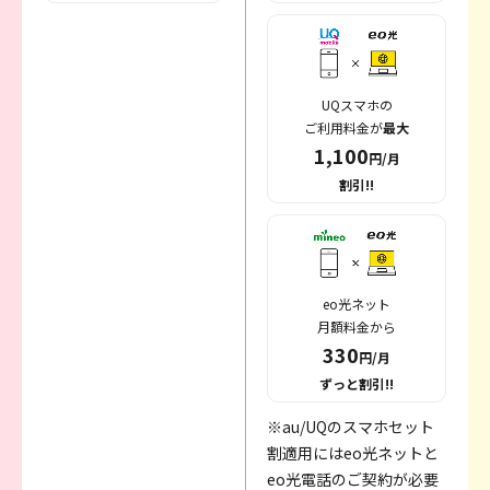
UQスマホの
ご利用料金が
最大
1,100
円/月
割引!!
eo光ネット
月額料金から
330
円/月
ずっと割引!!
※au/UQのスマホセット
割適用にはeo光ネットと
eo光電話のご契約が必要