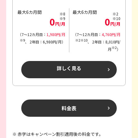
最大6カ月間
最大6カ月間
※8
※2
0
0
※9
※10
円/月
円/月
（7～12カ月目：
1,980円/月
（7～12カ月目：
4,760円/月
※9
※2※10
、
2年目：6,980円/月）
、
2年目：8,010円/
※2
月
）
詳しく見る
料金表
※ 赤字はキャンペーン割引適用後の料金です。