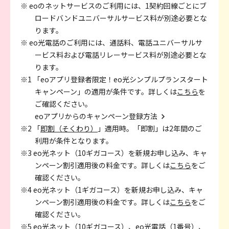
※ eoのネットサービスのご利用には、1契約回線ごとにブ
ロードバンドユニバーサルサービス料が別途必要とな
ります。
※ eo光電話のご利用には、通話料、電話ユニバーサルサ
ービス料および電話リレーサービス料が別途必要とな
ります。
※1 「eoアプリ登録者限定！eo光シンプルプランスタート
キャンペーン」の適用が条件です。詳しくは
こちら
を
ご確認ください。
eoアプリからのキャンペーン登録方法
※2 「
即割（そくわり）
」適用時。「即割」は2年間のご
利用が条件となります。
※3 eo光ネット（10ギガコース）を新規お申し込み、キャ
ンペーン割引適用後の料金です。詳しくは
こちら
をご
確認ください。
※4 eo光ネット（1ギガコース）を新規お申し込み、キャ
ンペーン割引適用後の料金です。詳しくは
こちら
をご
確認ください。
※5 eo光ネット（10ギガコース）、eo光電話（1番号）、