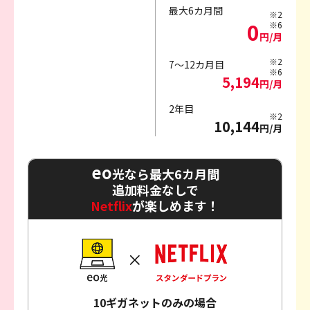
最大6カ月間
※2
0
※6
円/月
※2
7～12カ月目
※6
5,194
円/月
2年目
※2
10,144
円/月
eo
光なら最大6カ月間
追加料金なしで
Netflix
が楽しめます！
10ギガネットのみの場合