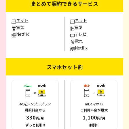
まとめて契約できるサービス
ネット
ネット
電気
電話
Netflix
テレビ
電気
Netflix
スマホセット割
eo光シンプルプラン
auスマホの
月額料金から
ご利用料金が
最大
330
1,100
円/月
円/月
ずっと割引!!
割引!!