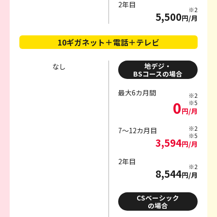
2年目
※2
5,500
円/月
10ギガネット＋電話＋テレビ
地デジ・
なし
BSコースの場合
最大6カ月間
※2
0
※5
円/月
※2
7～12カ月目
※5
3,594
円/月
2年目
※2
8,544
円/月
CSベーシック
の場合