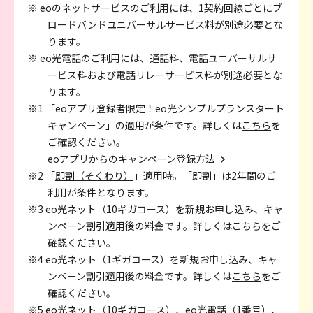
※ eoのネットサービスのご利用には、1契約回線ごとにブ
ロードバンドユニバーサルサービス料が別途必要とな
ります。
※ eo光電話のご利用には、通話料、電話ユニバーサルサ
ービス料および電話リレーサービス料が別途必要とな
ります。
※1 「eoアプリ登録者限定！eo光シンプルプランスタート
キャンペーン」の適用が条件です。詳しくは
こちら
を
ご確認ください。
eoアプリからのキャンペーン登録方法
※2 「
即割（そくわり）
」適用時。「即割」は2年間のご
利用が条件となります。
※3 eo光ネット（10ギガコース）を新規お申し込み、キャ
ンペーン割引適用後の料金です。詳しくは
こちら
をご
確認ください。
※4 eo光ネット（1ギガコース）を新規お申し込み、キャ
ンペーン割引適用後の料金です。詳しくは
こちら
をご
確認ください。
※5 eo光ネット（10ギガコース）、eo光電話（1番号）、