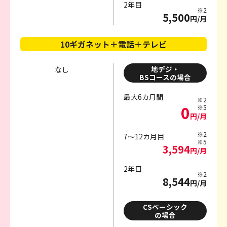
2年目
※2
5,500
円/月
10ギガネット＋電話＋テレビ
地デジ・
なし
BSコースの場合
最大6カ月間
※2
0
※5
円/月
※2
7～12カ月目
※5
3,594
円/月
2年目
※2
8,544
円/月
CSベーシック
の場合