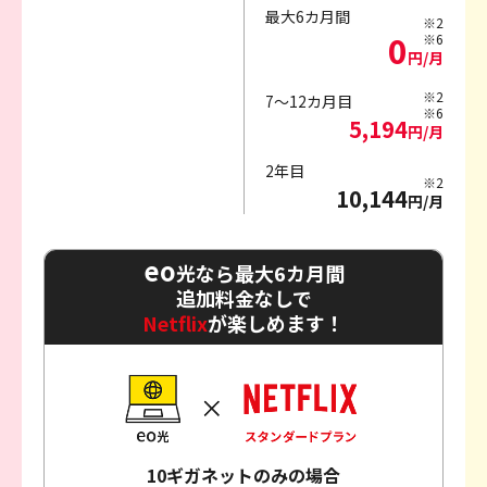
最大6カ月間
※2
0
※6
円/月
※2
7～12カ月目
※6
5,194
円/月
2年目
※2
10,144
円/月
eo
光なら最大6カ月間
追加料金なしで
Netflix
が楽しめます！
10ギガネットのみの場合