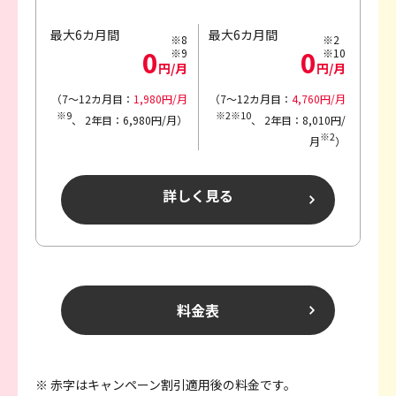
最大6カ月間
最大6カ月間
※8
※2
0
0
※9
※10
円/月
円/月
（7～12カ月目：
1,980円/月
（7～12カ月目：
4,760円/月
※9
※2※10
、
2年目：6,980円/月）
、
2年目：8,010円/
※2
月
）
詳しく見る
料金表
※ 赤字はキャンペーン割引適用後の料金です。