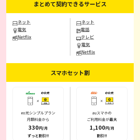
まとめて契約できるサービス
ネット
ネット
電気
電話
Netflix
テレビ
電気
Netflix
スマホセット割
eo光シンプルプラン
auスマホの
月額料金から
ご利用料金が
最大
330
1,100
円/月
円/月
ずっと割引!!
割引!!