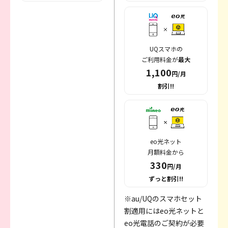
UQスマホの
ご利用料金が
最大
1,100
円/月
割引!!
eo光ネット
月額料金から
330
円/月
ずっと割引!!
※au/UQのスマホセット
割適用にはeo光ネットと
eo光電話のご契約が必要