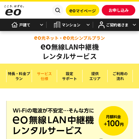
eo
お申し込み
マイページ
戸建て
マンション
ご契約者さま
eo
eo
光ネット・
光シンプルプラン
eo
無線LAN中継機
レンタルサービス
特長・料金プ
サービス
設定
提供
ご利用の
ラン
仕様
サポート
エリア
流れ