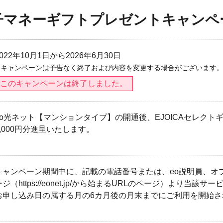
子マネーギフトプレゼントキャンペ
2022年10月1日から2026年6月30日
※キャンペーンは予告なく終了および内容を変更する場合がございます
このキャンペーンは終了しました。
eo光ネット【マンションタイプ】の開通後、EJOICAセレク
3,000円分進呈いたします。
キャンペーン期間中に、記載の電話番号または、eo説明員、オ
ージ（https://eonet.jp/から始まるURLのページ）より当
お申し込み日の属する月の6カ月後の月末までにご利用を開始