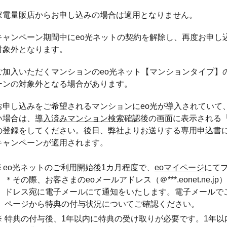
家電量販店からお申し込みの場合は適用となりません。
キャンペーン期間中にeo光ネットの契約を解除し、再度お申し
対象外となります。
ご加入いただくマンションのeo光ネット【マンションタイプ】
ーンの対象外となる場合があります。
お申し込みをご希望されるマンションにeo光が導入されていて
い場合は、
導入済みマンション検索
確認後の画面に表示される
の登録をしてください。後日、弊社よりお送りする専用申込書
キャンペーンが適用されます。
※ eo光ネットのご利用開始後1カ月程度で、
eoマイページ
にて
＊その際、お客さまのeoメールアドレス（＠***.eonet.ne
ドレス宛に電子メールにて通知をいたします。電子メールでご
ページから特典の付与状況についてご確認ください。
※ 特典の付与後、1年以内に特典の受け取りが必要です。1年