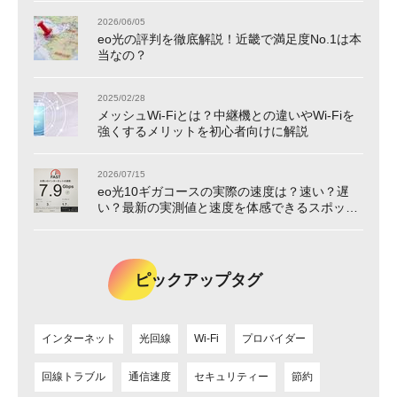
2026/06/05
eo光の評判を徹底解説！近畿で満足度No.1は本
当なの？
2025/02/28
メッシュWi-Fiとは？中継機との違いやWi-Fiを
強くするメリットを初心者向けに解説
2026/07/15
eo光10ギガコースの実際の速度は？速い？遅
い？最新の実測値と速度を体感できるスポット
をご紹介！
ピックアップタグ
インターネット
光回線
Wi-Fi
プロバイダー
回線トラブル
通信速度
セキュリティー
節約