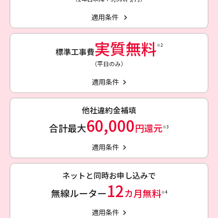
適用条件
実質無料
※2
標準工事費
（平日のみ）
適用条件
他社違約金補填
60,000
合計最大
円還元
※3
適用条件
ネットと同時お申し込みで
12
無線ルーター
カ月無料
※4
適用条件