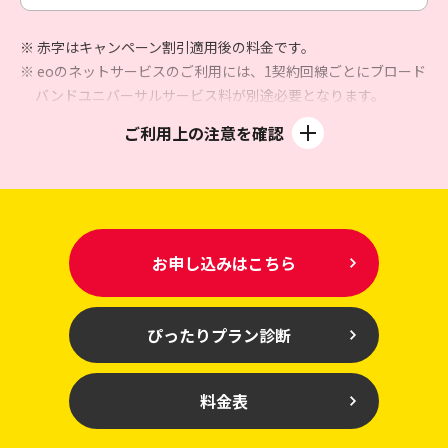
※ 赤字はキャンペーン割引適用後の料金です。
※ eoのネットサービスのご利用には、1契約回線ごとにブロード
バンドユニバーサルサービス料が別途必要となります。
※ eo光電話のご利用には、通話料、電話ユニバーサルサービス
ご利用上の注意を確認
料および電話リレーサービス料が別途必要となります。
※1 「eoアプリ登録者限定！eo光シンプルプランスタートキャ
ンペーン」「eo光シンプルプラン 最大6カ月間500円割引特
典」の適用に加え、「eo光シンプルプラン 3,000円プレゼン
トキャンペーン」にて月額料金7～12カ月目のお支払い合計
お申し込みはこちら
3,000円にキャンペーンで進呈する3,000円を充てた場合。
eoアプリからのキャンペーン登録方法
※2 別途契約事務手数料3,300円が必要です。標準工事費
ぴったりプラン診断
（29,700円）は24回の分割払いでのお支払いとなります
が、キャンペーンにより、標準工事費分割支払い代金と同額
を毎月割引いたします。（2カ月目1,249円、3～25カ月目
料金表
1,237円割引）標準工事費分割払いの途中で解約された場合
は、標準工事費の残債を一括でお支払いいただきます。お客