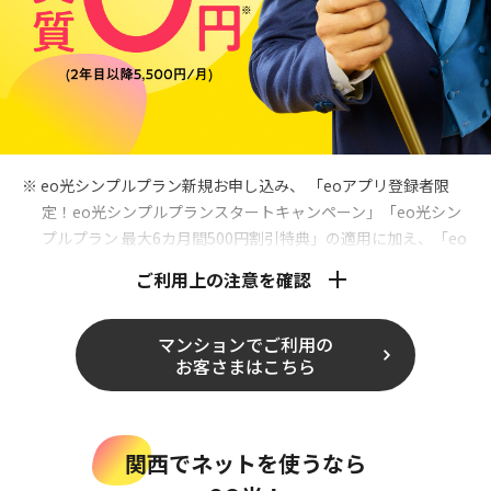
※ eo光シンプルプラン新規お申し込み、 「eoアプリ登録者限
定！eo光シンプルプランスタートキャンペーン」「eo光シン
プルプラン 最大6カ月間500円割引特典」の適用に加え、「eo
光シンプルプラン 3,000円プレゼントキャンペーン」にて月額
ご利用上の注意を確認
料金7～12カ月目のお支払い合計3,000円にキャンペーンで進
呈する3,000円を充てた場合。詳しくは
こちら
をご確認くださ
マンションでご利用の
い。
お客さまはこちら
eoアプリからのキャンペーン登録方法
関西でネットを使うなら