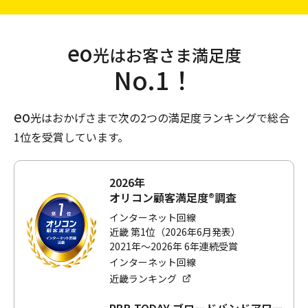
さま宅の設備状況により追加工事費が必要になる場合があり
ます。土日祝日（年末年始を含む）に工事をする場合、その
他工事費としてeo光ネットは3,300円、eo光シンプルプラン
eo
光はお客さま満足度
は5,500円が別途かかります。
No.1！
※3 「他社違約金補填」の適用が条件です。開通後、
別途申請
、
および受取手続きが必要です。eo光ネットまたはeo光シン
プルプラン開通月を1カ月目として6カ月目の末日までにご申
eo
光はおかげさまで次の2つの満足度ランキングで総合
請ください。補填金の受取手続きには、インターネット
1位を受賞しています。
（Web）でのお手続きが必要です。他社解約金・撤去費用が
発生しない場合、特典対象外となります。他社サービスの解
約に伴い発生するタブレットなどの端末残債は、eo光シンプ
2026年
ルプランの場合は対象外、eo光ネットの場合のみ対象となり
オリコン顧客満足度®調査
ます（最大10,000円まで）。
インターネット回線
※4 「無線ルーター12カ月無料キャンペーン」の適用が条件で
近畿 第1位（2026年6月発表）
す。
2021年～2026年 6年連続受賞
インターネット回線
近畿ランキング
RBB TODAY ブロードバンドアワー