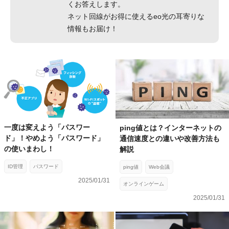
くお答えします。
ネット回線がお得に使えるeo光の耳寄りな
情報もお届け！
一度は変えよう「パスワー
ping値とは？インターネットの
ド」！やめよう「パスワード」
通信速度との違いや改善方法も
の使いまわし！
解説
ID管理
パスワード
ping値
Web会議
2025/01/31
オンラインゲーム
2025/01/31