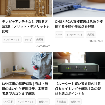
テレビをアンテナなしで観る方
ONUとPCの直接接続は危険？接
法3選！メリット・デメリットも
続する手順や注意点を解説
比較
ONU
インターネット
光回線
インターネット
テレビ
光回線
2025/07/25
2025/07/25
LAN工事の基礎知識｜有線・無
【ルーター】買い替え時の注意
線の違いから費用目安、工事業
点＆タイミングを解説！次の製
者選びのコツまで解説
品を選ぶポイントも
LAN工事
インターネット
有線LAN
有線接続
無線LAN