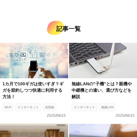
記事一覧
1カ月で100ギガは使いすぎ？ギ
無線LANの"子機"とは？親機や
ガを節約しつつ快適に利用する
中継機との違い、選び方などを
方法！
解説
Wi-Fi
インターネット
光回線
インターネット
無線LAN
2025/08/15
2025/08/15