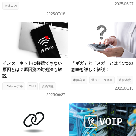
2025/06/27
無線LAN
2025/07/18
インターネットに接続できない
「ギガ」と「メガ」とは？3つの
原因とは？原因別の対処法も解
意味を詳しく解説！
説
本体容量
通信データ容量
通信速度
LANケーブル
ONU
接続問題
2025/06/13
2025/06/27