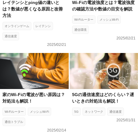
レイテンシとping値の違いと
Wi-Fiの電波強度とは？電波強度
は？数値が悪くなる原因と改善
の確認方法や数値の目安を解説
方法
Wi-Fiルーター
メッシュWi-Fi
オンラインゲーム
レイテンシ
通信環境
通信速度
2025/02/21
2025/02/21
家のWi-Fiの電波が悪い原因は？
5Gの通信速度はどのくらい？遅
対処法も解説！
いときの対処法も解説！
Wi-Fiルーター
メッシュWi-Fi
5G
ネットワーク
通信速度
2025/01/31
通信トラブル
2025/02/14