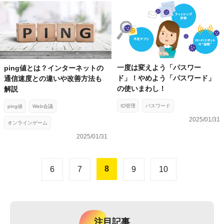
一度は変えよう「パスワー
ping値とは？インターネットの
ド」！やめよう「パスワード」
通信速度との違いや改善方法も
の使いまわし！
解説
ID管理
パスワード
ping値
Web会議
2025/01/31
オンラインゲーム
2025/01/31
8
6
7
9
10
注目記事