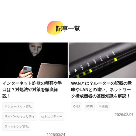
記事一覧
インターネット詐欺の種類や手
WANとは？ルーターの記載の意
口は？対処法や対策を徹底解
味やLANとの違い、ネットワー
説！
ク構成機器の基礎知識を解説！
インターネット詐欺
ONU
Wi-Fi
中継機
2026/08/07
サイバーセキュリティ
セキュリティー
フィッシング詐欺
2026/03/24