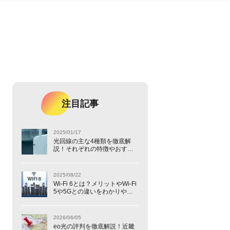
注目記事
2025/01/17
光回線の主な4種類を徹底解
説！それぞれの特徴やおすす
めの選び方を紹介
2025/08/22
Wi-Fi 6とは？メリットやWi-Fi
5や5Gとの違いをわかりやす
く解説
2026/06/05
eo光の評判を徹底解説！近畿