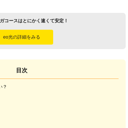
0ギガコースはとにかく速くて安定！
eo光の詳細をみる
目次
い？