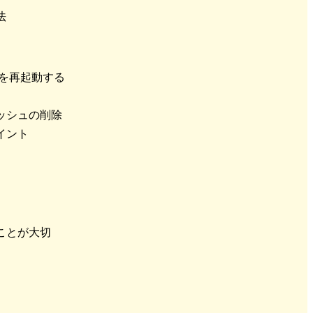
法
器を再起動する
ッシュの削除
イント
ることが大切