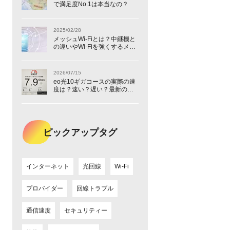
で満足度No.1は本当なの？
2025/02/28
メッシュWi-Fiとは？中継機と
の違いやWi-Fiを強くするメリ
ットを初心者向けに解説
2026/07/15
eo光10ギガコースの実際の速
度は？速い？遅い？最新の実
測値と速度を体感できるスポ
ットをご紹介！
ピックアップタグ
インターネット
光回線
Wi-Fi
プロバイダー
回線トラブル
通信速度
セキュリティー