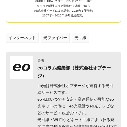
※RBB TODAY ブロードバンドアワード2025
キャリア部門 エリア別総合（近畿）第1位
（株式会社イードによる調査、2026年1月発表）
2007年～2025年19年連続受賞。
インターネット
光ファイバー
光回線
著者
eoコラム編集部（株式会社オプテー
ジ）
eo光は株式会社オプテージが運営する光回
線サービスです。
eo光はいつでも安定・高速通信が可能なeo
光ネットの他に、eo光電話やeo光テレビな
どのサービスも提供中です。
光回線・Wi-Fiなどネット回線にまつわる疑
問に専門知識を持った編集部員がわかりやす