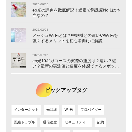
2026/06/05
eo光の評判を徹底解説！近畿で満足度No.1は本
当なの？
2025/02/28
メッシュWi-Fiとは？中継機との違いやWi-Fiを
強くするメリットを初心者向けに解説
2026/07/15
eo光10ギガコースの実際の速度は？速い？遅
い？最新の実測値と速度を体感できるスポット
をご紹介！
ピックアップタグ
インターネット
光回線
Wi-Fi
プロバイダー
回線トラブル
通信速度
セキュリティー
節約