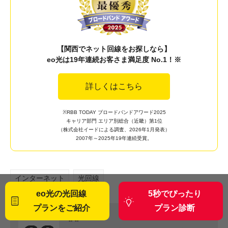
【関西でネット回線をお探しなら】
eo光は19年連続お客さま満足度 No.1！※
詳しくはこちら
※RBB TODAY ブロードバンドアワード2025
キャリア部門 エリア別総合（近畿）第1位
（株式会社イードによる調査、2026年1月発表）
2007年～2025年19年連続受賞。
インターネット
光回線
eo光の光回線
5秒でぴったり
プランをご紹介
プラン診断
著者