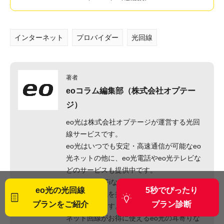
インターネット
プロバイダー
光回線
著者
eoコラム編集部（株式会社オプテー
ジ）
eo光は株式会社オプテージが運営する光回
線サービスです。
eo光はいつでも安定・高速通信が可能なeo
光ネットの他に、eo光電話やeo光テレビな
どのサービスも提供中です。
光回線・Wi-Fiなどネット回線にまつわる疑
eo光の光回線
5秒でぴったり
問に専門知識を持った編集部員がわかりやす
プランをご紹介
プラン診断
くお答えします。
ネット回線がお得に使えるeo光の耳寄りな